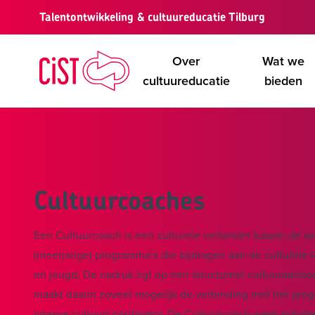
Talentontwikkeling & cultuureducatie Tilburg
Over
Wat we
cultuureducatie
bieden
Cultuurcoaches
Een Cultuurcoach is een culturele verbinder tussen de wi
(meerjarige) programma’s die bijdragen aan de culturele
en jeugd. De nadruk ligt op een structureel cultuuraanbod
maakt daarin zoveel mogelijk de verbinding met het pro
interne cultuurcoördinator. De Cultuurcoach weet activit