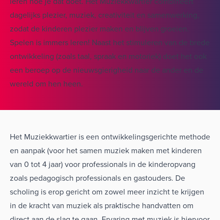
leren hoe je dat doet. Het Muziekkwartier combineert
dagelijks plezier, muziek, creativiteit en samenwerking,
zodat de kinderen plezier maken en blijven groeien.
Spelen is immers leren! Naast het stimuleren van de brede
ontwikkeling (zoals taal, spraak en motoriek) doet het ook
een beroep op de nieuwsgierigheid naar de ander en de
wereld om hen heen.
Het Muziekkwartier is een ontwikkelingsgerichte methode
en aanpak (voor het samen muziek maken met kinderen
van 0 tot 4 jaar) voor professionals in de kinderopvang
zoals pedagogisch professionals en gastouders. De
scholing is erop gericht om zowel meer inzicht te krijgen
in de kracht van muziek als praktische handvatten om
direct aan de slag te gaan. Ervaring met muziek is hiervoor