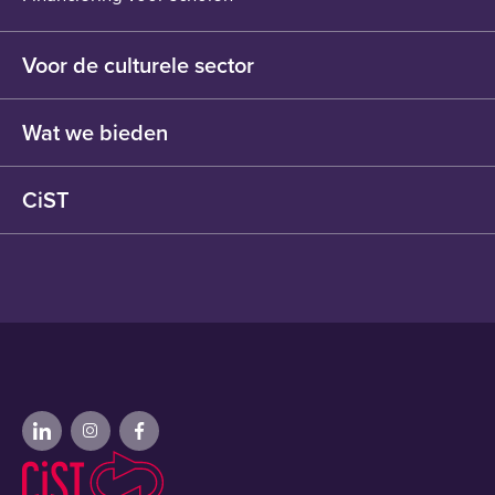
Voor de culturele sector
CiST & de culturele sector
Wat we bieden
Financiering voor cultuurprofessionals
Bekijk wat we bieden
CiST
Over cultuureducatie
Cultuureducatie met Kwaliteit
Wie we zijn
Cultuurcoaches
Nieuws
Agenda
Vacatures